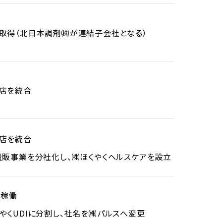
取得（北日本調剤㈱が連結子会社となる）
店を統合
店を統合
量販事業を分社化し、㈱ほくやくヘルスケアを設立
）稼働
やくUDIに分割し、社名を㈱パルスへ変更