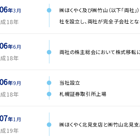
06
㈱ほくやく及び㈱竹山（以下「両社
3月
社を設立し、両社が完全子会社と
成18年
06
6月
両社の株主総会において株式移転
成18年
06
当社設立
9月
札幌証券取引所上場
成18年
07
1月
㈱ほくやく北見支店と㈱竹山北見支
成19年