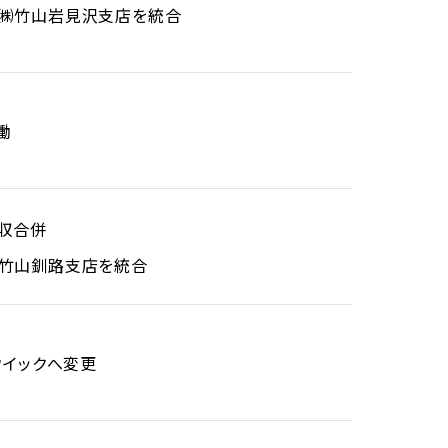
し㈱竹山岩見沢支店を統合
働
吸収合併
㈱竹山釧路支店を統合
ウイックへ変更