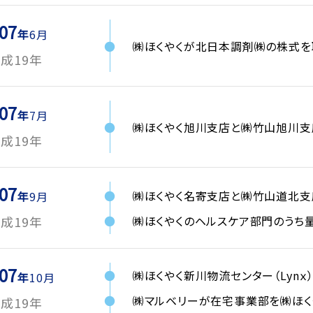
07
6月
㈱ほくやくが北日本調剤㈱の株式を
成19年
07
7月
㈱ほくやく旭川支店と㈱竹山旭川支
成19年
07
㈱ほくやく名寄支店と㈱竹山道北支
9月
㈱ほくやくのヘルスケア部門のうち
成19年
07
㈱ほくやく新川物流センター（Lynｘ
10月
㈱マルベリーが在宅事業部を㈱ほく
成19年