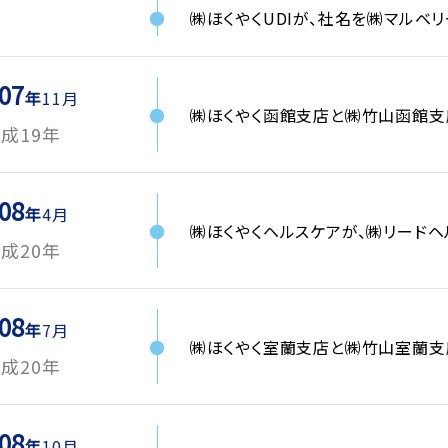
㈱ほくやくUDIが、社名を㈱マルベ
07
11月
㈱ほくやく函館支店と㈱竹山函館支
成19年
08
4月
㈱ほくやくヘルスケアが、㈱リードヘ
成20年
08
7月
㈱ほくやく室蘭支店と㈱竹山室蘭支
成20年
08
10月