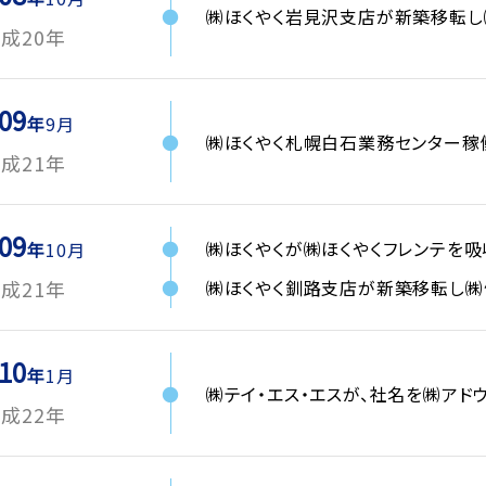
㈱ほくやく岩見沢支店が新築移転
成20年
09
9月
㈱ほくやく札幌白石業務センター稼
成21年
09
㈱ほくやくが㈱ほくやくフレンテを
10月
㈱ほくやく釧路支店が新築移転し
成21年
10
1月
㈱テイ・エス・エスが、社名を㈱アド
成22年