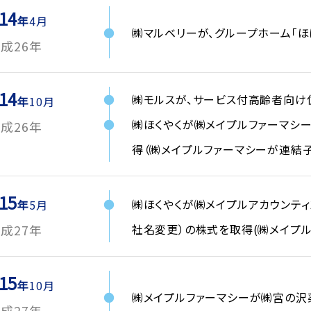
14
4月
㈱マルベリーが、グループホーム「ほ
成26年
14
㈱モルスが、サービス付高齢者向け
10月
㈱ほくやくが㈱メイプルファーマシ
成26年
得（㈱メイプルファーマシーが連結
15
㈱ほくやくが㈱メイプルアカウンティ
5月
社名変更）の株式を取得(㈱メイプ
成27年
15
10月
㈱メイプルファーマシーが㈱宮の沢
成27年