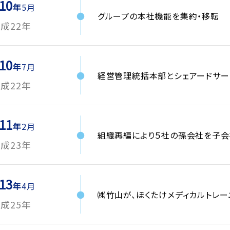
10
5月
グループの本社機能を集約・移転
成22年
10
7月
経営管理統括本部とシェアードサービ
成22年
11
2月
組織再編により５社の孫会社を子
成23年
13
4月
㈱竹山が、ほくたけメディカルトレー
成25年