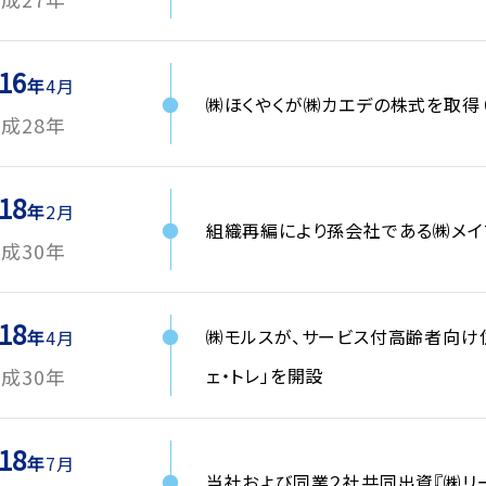
16
4月
㈱ほくやくが㈱カエデの株式を取得
成28年
18
2月
組織再編により孫会社である㈱メイ
成30年
18
㈱モルスが、サービス付高齢者向け住宅
4月
ェ・トレ」を開設
成30年
18
7月
当社および同業２社共同出資『㈱リ